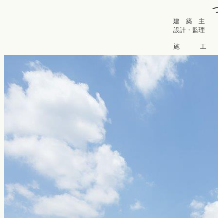
建 築 主 
設計・監理 
http://w
施 工 